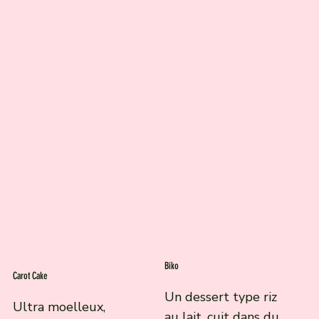
Biko
Carot Cake
Un dessert type riz
Ultra moelleux,
au lait, cuit dans du