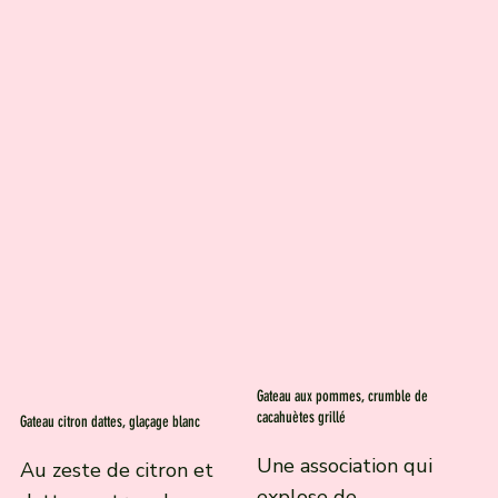
Gateau aux pommes, crumble de
cacahuètes grillé
Gateau citron dattes, glaçage blanc
Une association qui
Au zeste de citron et
explose de