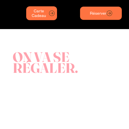
Carte
Réserver
Cadeau
ON VA SE
RÉGALER.